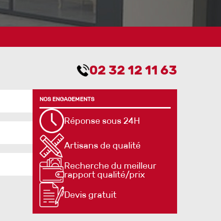
02 32 12 11 63
NOS ENGAGEMENTS
Réponse sous 24H
Artisans de qualité
Recherche du meilleur
rapport qualité/prix
Devis gratuit